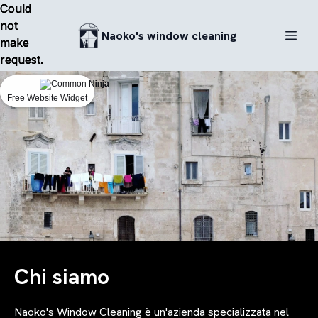
Could
Could
Could
not
not
not
Naoko's window cleaning
make
make
make
request.
request.
request.
Free Website Widget
Free Website Widget
Free Website Widget
Chi siamo
Naoko's Window Cleaning è un'azienda specializzata nel